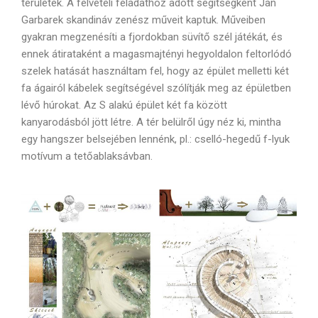
területek. A felvételi feladathoz adott segítségként Jan
Garbarek skandináv zenész műveit kaptuk. Műveiben
gyakran megzenésíti a fjordokban süvítő szél játékát, és
ennek átirataként a magasmajtényi hegyoldalon feltorlódó
szelek hatását használtam fel, hogy az épület melletti két
fa ágairól kábelek segítségével szólítják meg az épületben
lévő húrokat. Az S alakú épület két fa között
kanyarodásból jött létre. A tér belülről úgy néz ki, mintha
egy hangszer belsejében lennénk, pl.: cselló-hegedű f-lyuk
motívum a tetőablaksávban.