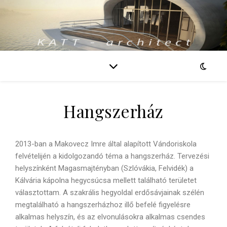
Hangszerház
2013-ban a Makovecz Imre által alapított Vándoriskola
felvételijén a kidolgozandó téma a hangszerház. Tervezési
helyszínként Magasmajtényban (Szlóvákia, Felvidék) a
Kálvária kápolna hegycsúcsa mellett található területet
választottam. A szakrális hegyoldal erdősávjainak szélén
megtalálható a hangszerházhoz illő befelé figyelésre
alkalmas helyszín, és az elvonulásokra alkalmas csendes