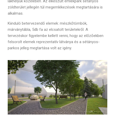
lakhelyük közelében. Az elkészült emlékpark sétányos
zöldterület jellegén túl megemlékezések megtartására is
alkalmas.
Kiinduló betervezendő elemek: mészkőtömbök,
márványtábla, 5db fa az elcsatolt területekről. A
tervezéskor figyelembe kellett venni, hogy az előzőekben
felsorolt elemek reprezentatív látványa és a sétányos-
parkos jelleg megtartása volt az igény.